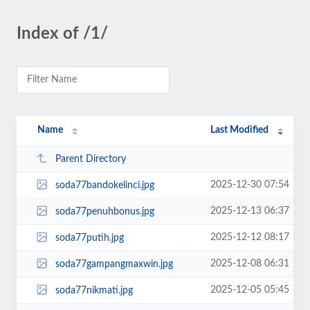
Index of /1/
Name
Last Modified
Parent Directory
2025-12-30 07:54
soda77bandokelinci.jpg
2025-12-13 06:37
soda77penuhbonus.jpg
2025-12-12 08:17
soda77putih.jpg
2025-12-08 06:31
soda77gampangmaxwin.jpg
2025-12-05 05:45
soda77nikmati.jpg